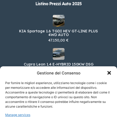
Listino Prezzi Auto 2025
KIA Sportage 1.6 TGDI HEV GT-LINE PLUS
4WD AUTO
47.150,00 €
Cupra Leon 1.4 E-HYBRID 150KW DSG
42.900,00 €
Gestione del Consenso
Per fornire le migliori esperienze, utilizziamo tecnologie come i cookie
per memorizzare e/o accedere alle informazioni del dispositivo.
Acconsentire a queste tecnologie ci permetterà di elaborare dati come il
Aston Martin Nuova Vantage 4.0 V8 F1 Coupe
comportamento di navigazione o ID univoci su questo sito. Non
194.795,00 €
acconsentire o ritirare il consenso potrebbe influire negativamente su
alcune caratteristiche e funzioni.
Manage services