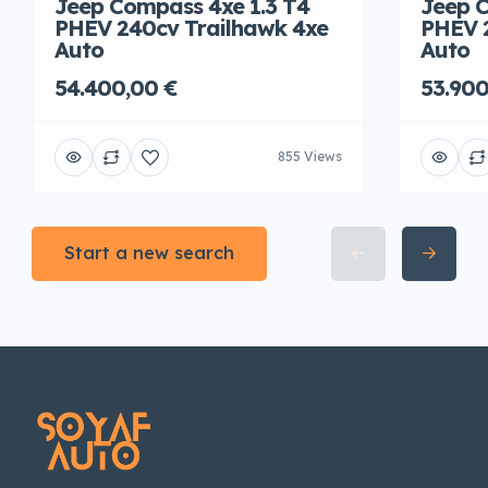
Jeep Compass 4xe 1.3 T4
Jeep C
PHEV 240cv Trailhawk 4xe
PHEV 
Auto
Auto
54.400,00 €
53.900
855 Views
Start a new search