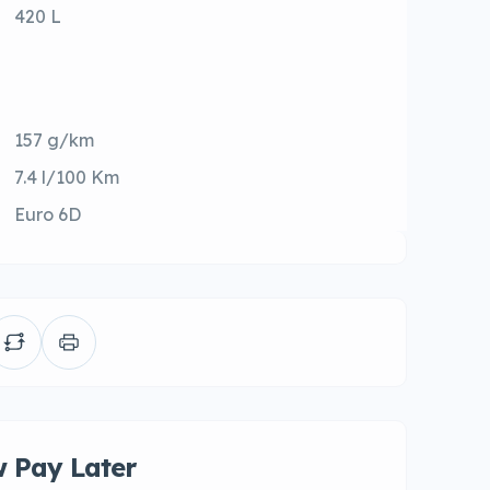
420 L
157 g/km
7.4 l/100 Km
Euro 6D
 Pay Later