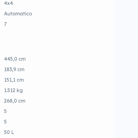
4x4
Automatico
7
445,0 cm
183,9 cm
151,1 cm
1.512 kg
268,0 cm
5
5
50 L