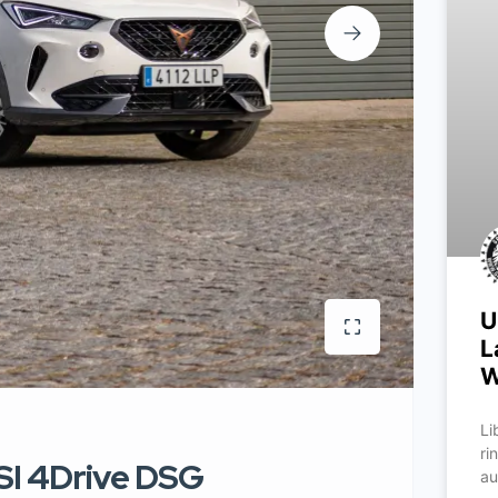
U
L
W
Li
ri
SI 4Drive DSG
au