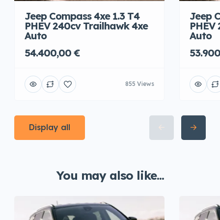
Jeep Compass 4xe 1.3 T4
Jeep C
PHEV 240cv Trailhawk 4xe
PHEV 
Auto
Auto
54.400,00 €
53.900
855 Views
Display all
You may also like...