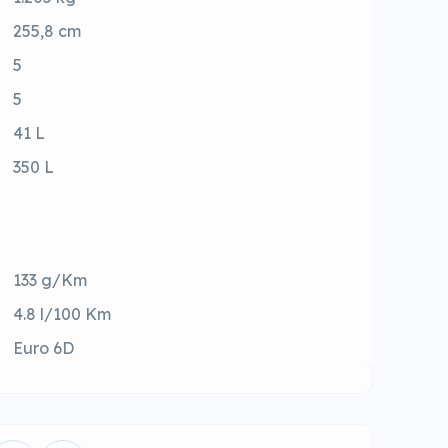
255,8 cm
5
5
41 L
350 L
133 g/Km
4.8 l/100 Km
Euro 6D