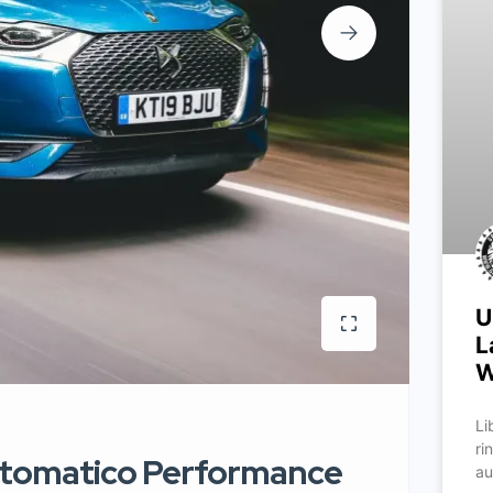
U
L
W
Li
ri
utomatico Performance
au