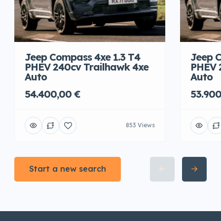
Jeep Compass 4xe 1.3 T4
Jeep C
PHEV 240cv Trailhawk 4xe
PHEV 
Auto
Auto
54.400,00 €
53.900
853 Views
Start a new search