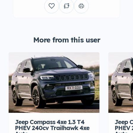
More from this user
Jeep Compass 4xe 1.3 T4
Jeep C
PHEV 240cv Trailhawk 4xe
PHEV 