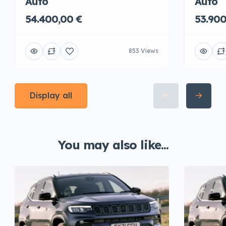
Auto
Auto
54.400,00 €
53.900
853 Views
Display all
You may also like...