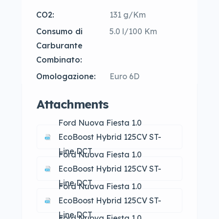
CO2:
131 g/Km
Consumo di
5.0 l/100 Km
Carburante
Combinato:
Omologazione:
Euro 6D
Attachments
Ford Nuova Fiesta 1.0
EcoBoost Hybrid 125CV ST-
Line DCT
Ford Nuova Fiesta 1.0
EcoBoost Hybrid 125CV ST-
Line DCT
Ford Nuova Fiesta 1.0
EcoBoost Hybrid 125CV ST-
Line DCT
Ford Nuova Fiesta 1.0