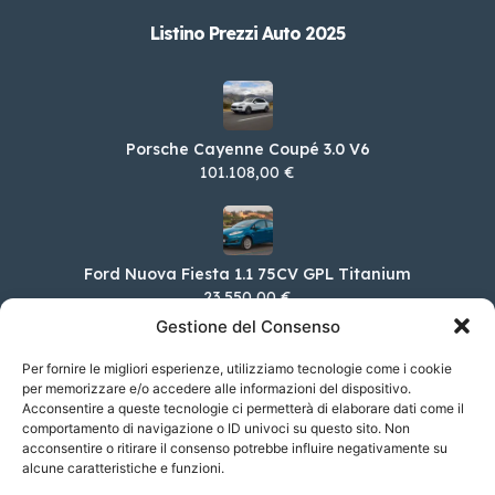
Listino Prezzi Auto 2025
Porsche Cayenne Coupé 3.0 V6
101.108,00 €
Ford Nuova Fiesta 1.1 75CV GPL Titanium
23.550,00 €
Gestione del Consenso
Per fornire le migliori esperienze, utilizziamo tecnologie come i cookie
per memorizzare e/o accedere alle informazioni del dispositivo.
KIA Sportage 1.6 TGDI PHEV GT-LINE 4WD
Acconsentire a queste tecnologie ci permetterà di elaborare dati come il
AUTO
comportamento di navigazione o ID univoci su questo sito. Non
50.650,00 €
acconsentire o ritirare il consenso potrebbe influire negativamente su
alcune caratteristiche e funzioni.