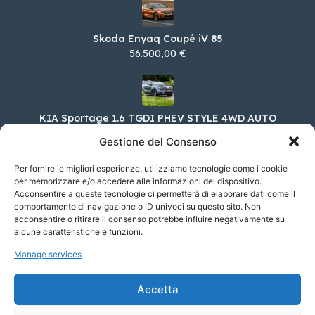
Skoda Enyaq Coupé iV 85
56.500,00 €
KIA Sportage 1.6 TGDI PHEV STYLE 4WD AUTO
47.900,00 €
Gestione del Consenso
Per fornire le migliori esperienze, utilizziamo tecnologie come i cookie
per memorizzare e/o accedere alle informazioni del dispositivo.
Acconsentire a queste tecnologie ci permetterà di elaborare dati come il
Volkswagen Golf 2.0 TSI R 20 YEARS DSG
4MOTION
comportamento di navigazione o ID univoci su questo sito. Non
acconsentire o ritirare il consenso potrebbe influire negativamente su
65.700,00 €
alcune caratteristiche e funzioni.
Manage services
Porsche 911 Coupé Carrera 4 GTS
Accetta
169.785,00 €