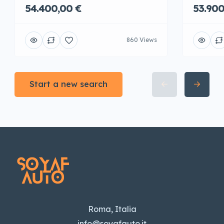
54.400,00 €
53.900
860 Views
Start a new search
Roma, Italia
info@soyafauto.it