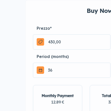
Buy Now
Prezzo
*
Period (months)
Monthly Payment
Total
12.89 €
3