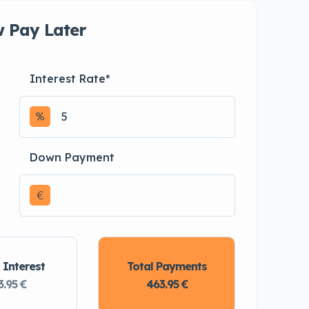
 Pay Later
Interest Rate
*
Down Payment
€
 Interest
Total Payments
3.95 €
463.95 €