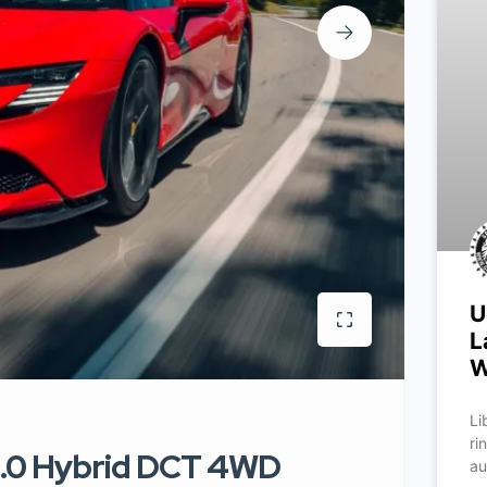
U
L
W
Li
ri
 4.0 Hybrid DCT 4WD
au