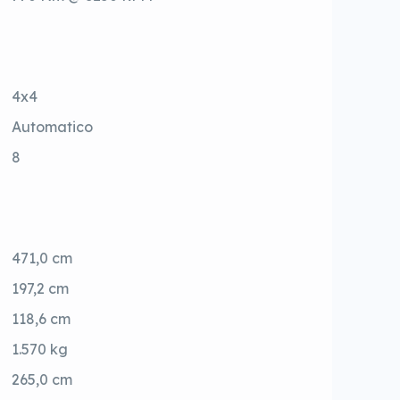
4x4
Automatico
8
471,0 cm
197,2 cm
118,6 cm
1.570 kg
265,0 cm