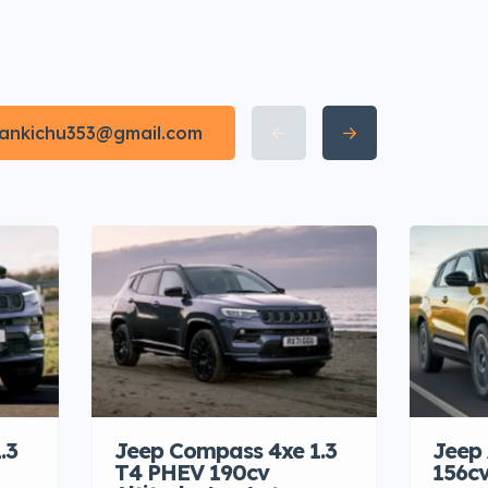
irankichu353@gmail.com
.3
Jeep Compass 4xe 1.3
Jeep
T4 PHEV 190cv
156c