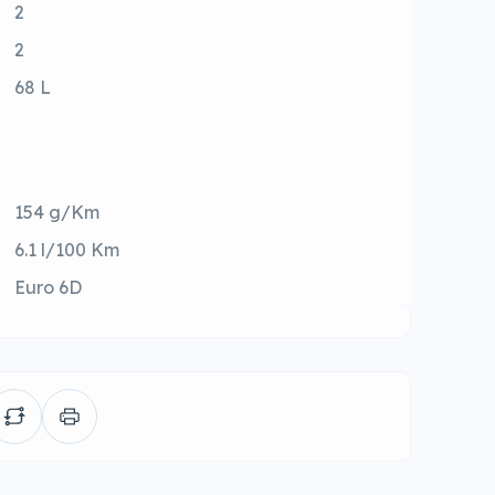
2
2
68 L
154 g/Km
6.1 l/100 Km
Euro 6D