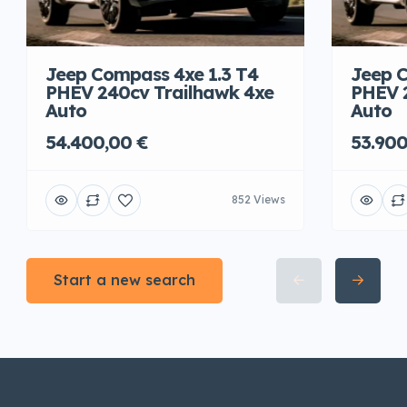
Jeep Compass 4xe 1.3 T4
Jeep C
PHEV 240cv Trailhawk 4xe
PHEV 
Auto
Auto
54.400,00 €
53.900
852 Views
Start a new search