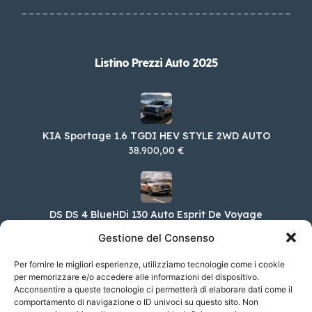
Listino Prezzi Auto 2025
KIA Sportage 1.6 TGDI HEV STYLE 2WD AUTO
38.900,00 €
DS DS 4 BlueHDi 130 Auto Esprit De Voyage
44.450,00 €
Gestione del Consenso
Per fornire le migliori esperienze, utilizziamo tecnologie come i cookie
per memorizzare e/o accedere alle informazioni del dispositivo.
Acconsentire a queste tecnologie ci permetterà di elaborare dati come il
Bentley Continental GTC 4.0 V8 Azure 4X4
Convertible
comportamento di navigazione o ID univoci su questo sito. Non