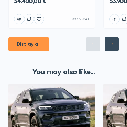
54.400,00 €
53.900
852 Views
Display all
You may also like...