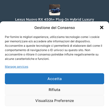
Lexus Nuovo RX 450h+ Plug-In Hybrid Luxury
MY24
Gestione del Consenso
98.000,00 €
Per fornire le migliori esperienze, utilizziamo tecnologie come i cookie
per memorizzare e/o accedere alle informazioni del dispositivo.
Acconsentire a queste tecnologie ci permetterà di elaborare dati come il
Skoda Enyaq iV 85 Max
comportamento di navigazione o ID univoci su questo sito. Non
acconsentire o ritirare il consenso potrebbe influire negativamente su
65.650,00 €
alcune caratteristiche e funzioni.
Manage services
Skoda Enyaq Coupé iV 85 Sportline Advanced
Accetta
65.750,00 €
Rifiuta
Visualizza Preferenze
© 2023 Soyaf Auto - Tutti i diritti riservati.