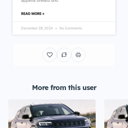
appena svelato uno
READ MORE »
December 28, 2024
No Comments
More from this user