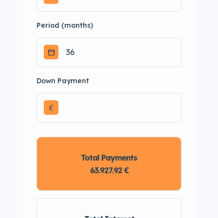
Period (months)
Down Payment
€
Total Payments
63.927.92 €