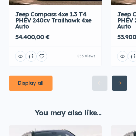
Jeep Compass 4xe 1.3 T4
Jeep C
PHEV 240cv Trailhawk 4xe
PHEV 
Auto
Auto
54.400,00 €
53.900
853 Views
Display all
You may also like...