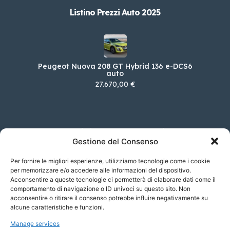
Listino Prezzi Auto 2025
Peugeot Nuova 208 GT Hybrid 136 e-DCS6
auto
27.670,00 €
Alfa Romeo Giulia 2.2 TD 210 CV Sprint AT8 Q4
Gestione del Consenso
54.850,00 €
Per fornire le migliori esperienze, utilizziamo tecnologie come i cookie
per memorizzare e/o accedere alle informazioni del dispositivo.
Acconsentire a queste tecnologie ci permetterà di elaborare dati come il
DS DS 9 E-TENSE E-Tense 250 Opera
comportamento di navigazione o ID univoci su questo sito. Non
acconsentire o ritirare il consenso potrebbe influire negativamente su
77.000,00 €
alcune caratteristiche e funzioni.
Manage services