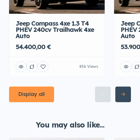
Jeep Compass 4xe 1.3 T4
Jeep C
PHEV 240cv Trailhawk 4xe
PHEV 
Auto
Auto
54.400,00 €
53.900
856 Views
Display all
You may also like...