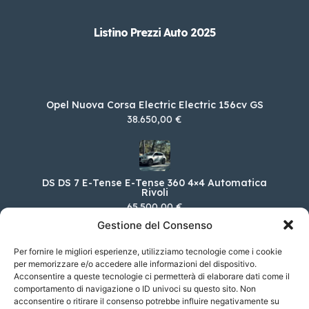
Listino Prezzi Auto 2025
Opel Nuova Corsa Electric Electric 156cv GS
38.650,00 €
DS DS 7 E-Tense E-Tense 360 4×4 Automatica
Rivoli
65.500,00 €
Gestione del Consenso
Per fornire le migliori esperienze, utilizziamo tecnologie come i cookie
per memorizzare e/o accedere alle informazioni del dispositivo.
Alfa Romeo Stelvio 2.0 T 280 CV Tributo
Acconsentire a queste tecnologie ci permetterà di elaborare dati come il
Italiano AT8 Q4
comportamento di navigazione o ID univoci su questo sito. Non
72.450,00 €
acconsentire o ritirare il consenso potrebbe influire negativamente su