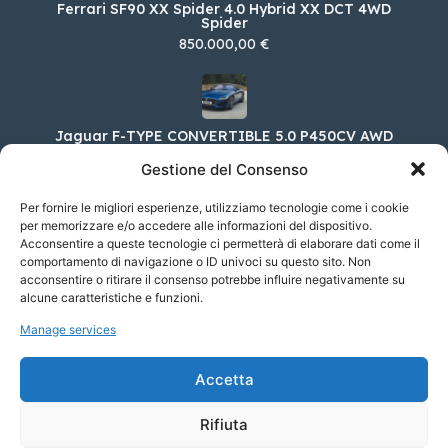
Ferrari SF90 XX Spider 4.0 Hybrid XX DCT 4WD
Spider
850.000,00 €
Jaguar F-TYPE CONVERTIBLE 5.0 P450CV AWD
AUTO 75
Gestione del Consenso
123.100,00 €
Per fornire le migliori esperienze, utilizziamo tecnologie come i cookie
per memorizzare e/o accedere alle informazioni del dispositivo.
Acconsentire a queste tecnologie ci permetterà di elaborare dati come il
Cupra Ateca 2.0 TSI VZ 4Drive DSG
comportamento di navigazione o ID univoci su questo sito. Non
acconsentire o ritirare il consenso potrebbe influire negativamente su
55.050,00 €
alcune caratteristiche e funzioni.
Manage services
Porsche Macan Electric 100 kWh Turbo
Accetta
121.242,00 €
Rifiuta