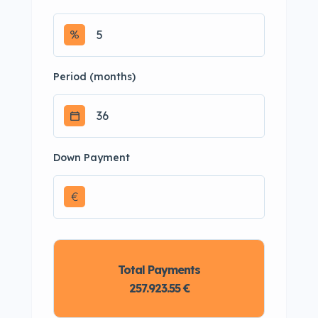
Period (months)
Down Payment
€
Total Payments
257.923.55 €