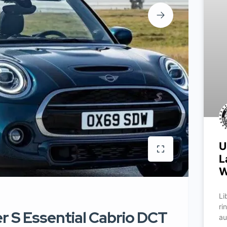
U
L
W
Li
ri
r S Essential Cabrio DCT
au