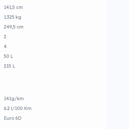
141,5 cm
1.325 kg
249,5 cm
2
4
50 L
215 L
141g/km
6.2 l/100 Km
Euro 6D