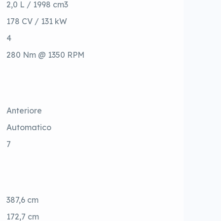
2,0 L / 1998 cm3
178 CV / 131 kW
4
280 Nm @ 1350 RPM
Anteriore
Automatico
7
387,6 cm
172,7 cm