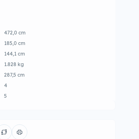
472,0 cm
185,0 cm
144,1 cm
1.828 kg
287,5 cm
4
5