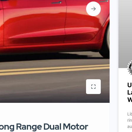
U
L
W
Li
ri
Long Range Dual Motor
au