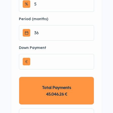
Period (months)
Down Payment
€
Total Payments
45.046.26 €