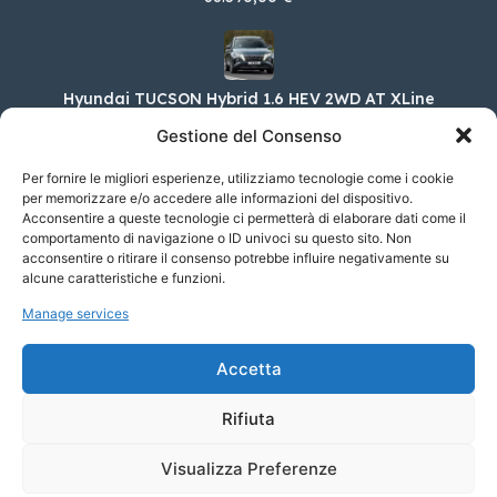
Hyundai TUCSON Hybrid 1.6 HEV 2WD AT XLine
38.300,00 €
Gestione del Consenso
Per fornire le migliori esperienze, utilizziamo tecnologie come i cookie
per memorizzare e/o accedere alle informazioni del dispositivo.
Acconsentire a queste tecnologie ci permetterà di elaborare dati come il
Abarth 500E Elettrica Turismo 155cv
comportamento di navigazione o ID univoci su questo sito. Non
42.650,00 €
acconsentire o ritirare il consenso potrebbe influire negativamente su
alcune caratteristiche e funzioni.
Manage services
Alfa Romeo Giulia 2.2 TD 210cv Tributo
Italiano AT8 Q4
Accetta
63.850,00 €
Rifiuta
Visualizza Preferenze