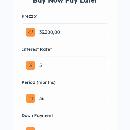
Buy Now Pay Later
Prezzo
*
Interest Rate
*
Period (months)
Down Payment