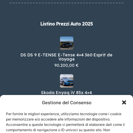
Listino Prezzi Auto 2025
DS DS 9 E-TENSE E-Tense 4×4 360 Esprit de
Voyage
90.200,00 €
Skoda Enyaq iV 85x 4×4
57.000,00 €
Gestione del Consenso
Per fornire le migliori esperienze, utilizziamo tecnologie come i cookie
per memorizzare e/o accedere alle informazioni del dispositivo.
Acconsentire a queste tecnologie ci permetterà di elaborare dati come il
Smart EQ fortwo cabrio EQ 60kW Suitered
(22kW)
comportamento di navigazione o ID univoci su questo sito. Non