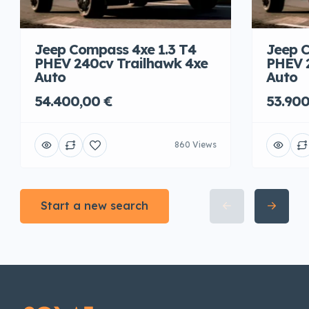
Jeep Compass 4xe 1.3 T4
Jeep C
PHEV 240cv Trailhawk 4xe
PHEV 
Auto
Auto
54.400,00 €
53.900
860 Views
Start a new search