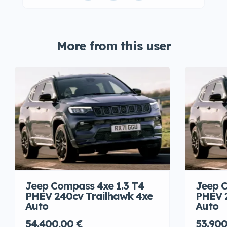
More from this user
Jeep Compass 4xe 1.3 T4
Jeep C
PHEV 240cv Trailhawk 4xe
PHEV 
Auto
Auto
54.400,00 €
53.900