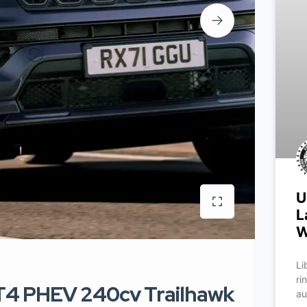
U
L
W
Li
ri
T4 PHEV 240cv Trailhawk
au