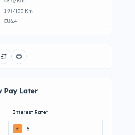
43 g/Km
1.9 l/100 Km
EU6.4
 Pay Later
Interest Rate
*