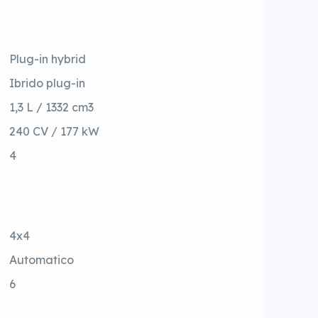
Plug-in hybrid
Ibrido plug-in
1,3 L / 1332 cm3
240 CV / 177 kW
4
4x4
Automatico
6