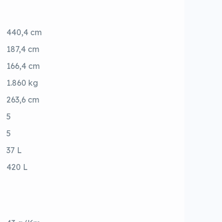
440,4 cm
187,4 cm
166,4 cm
1.860 kg
263,6 cm
5
5
37 L
420 L