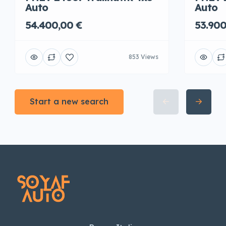
Auto
Auto
54.400,00 €
53.900
853 Views
Start a new search