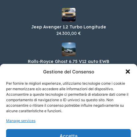
Jeep Avenger 1.2 Turbo Longitude
24.300,00 €
Rolls-Royce Ghost 6.75 V12 auto EWB
380.000,00 €
Gestione del Consenso
Per fornire le migliori esperienze, utilizziamo tecnologie come i cookie
per memorizzare e/o accedere alle informazioni del dispositivo.
Acconsentire a queste tecnologie ci permetterà di elaborare dati come il
DS DS 3 PureTech 130 Automatico
Performance Line
comportamento di navigazione o ID univoci su questo sito. Non
acconsentire o ritirare il consenso potrebbe influire negativamente su
32.150,00 €
alcune caratteristiche e funzioni.
Manage services
MINI MINI 3 porte Cooper Classic
Accetta