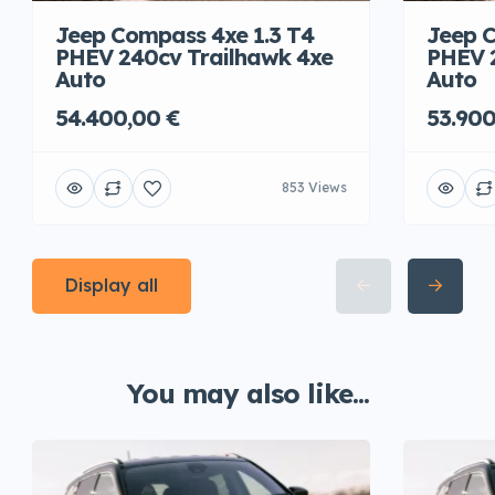
Jeep Compass 4xe 1.3 T4
Jeep C
PHEV 240cv Trailhawk 4xe
PHEV 
Auto
Auto
54.400,00 €
53.900
853 Views
Display all
You may also like...