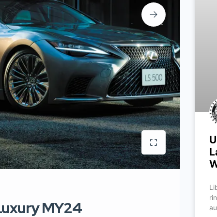
U
L
W
Li
ri
 Luxury MY24
au