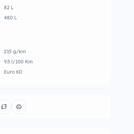
82 L
480 L
215 g/km
9.5 l/100 Km
Euro 6D