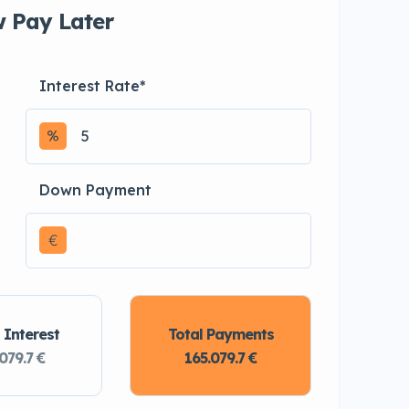
 Pay Later
Interest Rate
*
Down Payment
€
 Interest
Total Payments
079.7 €
165.079.7 €