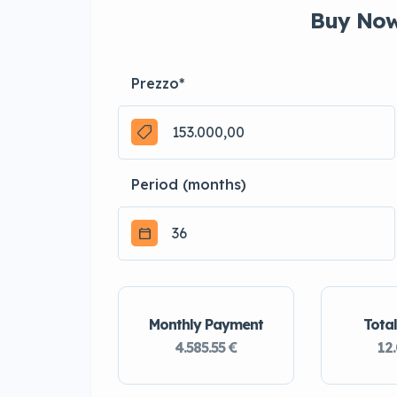
Buy Now
Prezzo
*
Period (months)
Monthly Payment
Total
4.585.55 €
12.