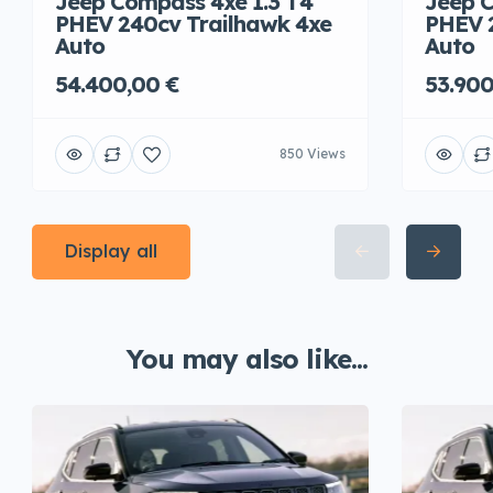
Jeep Compass 4xe 1.3 T4
Jeep C
PHEV 240cv Trailhawk 4xe
PHEV 
Auto
Auto
54.400,00 €
53.900
850 Views
Display all
You may also like...