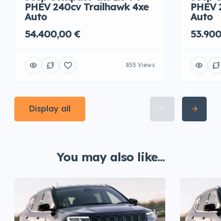
PHEV 240cv Trailhawk 4xe
PHEV 
Auto
Auto
54.400,00 €
53.900
855 Views
Display all
You may also like...