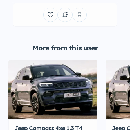
More from this user
Jeep Compass 4xe 1.3 T4
Jeep C