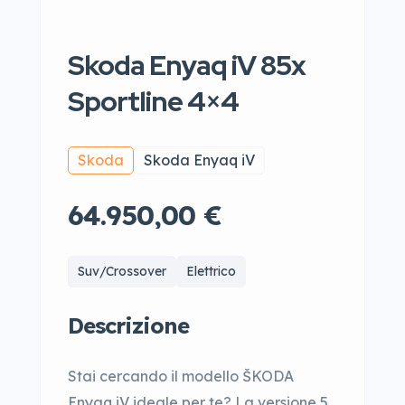
Skoda Enyaq iV 85x
Sportline 4×4
Skoda
Skoda Enyaq iV
64.950,00 €
Suv/Crossover
Elettrico
Descrizione
Stai cercando il modello ŠKODA
Enyaq iV ideale per te? La versione 5