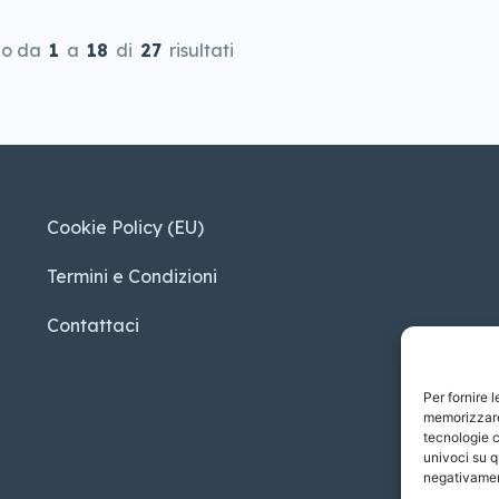
do da
1
a
18
di
27
risultati
Cookie Policy (EU)
Termini e Condizioni
Contattaci
Per fornire 
memorizzare 
tecnologie c
univoci su q
negativament