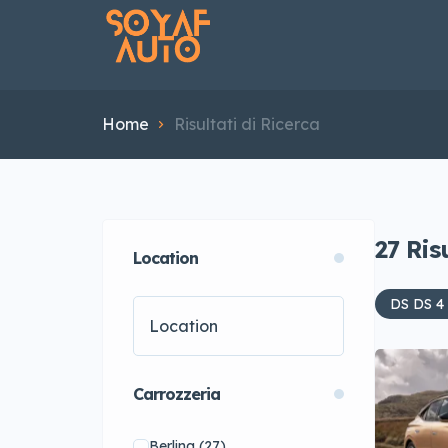
Home
Risultati di Ricerca
27
Ris
Location
DS DS 4
Carrozzeria
Berlina
(27)