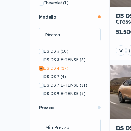
Chevrolet
(1)
Cupra
(26)
DS DS
Modello
DS
(61)
Cross
Ferrari
(14)
51.50
FIAT
(20)
Ford
(43)
DS DS 3
(10)
Honda
(1)
DS DS 3 E-TENSE
(3)
Hyundai
(18)
DS DS 4
(27)
Jaguar
(56)
DS DS 7
(4)
Jeep
(10)
DS DS 7 E-TENSE
(11)
KIA
(32)
DS DS 9 E-TENSE
(6)
Koenigsegg
(1)
Lamborghini
(15)
Prezzo
Lexus
(34)
Lotus
(5)
DS DS
Maserati
(18)