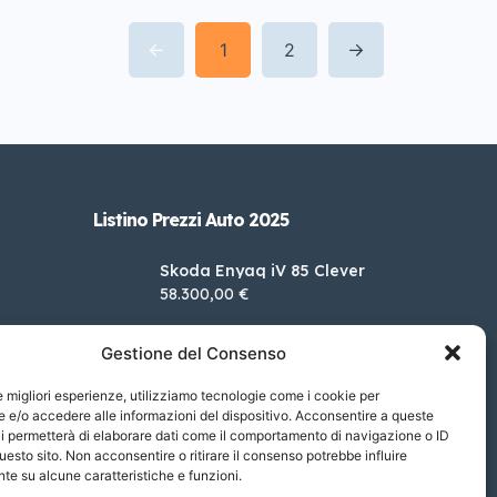
1
2
Listino Prezzi Auto 2025
Skoda Enyaq iV 85 Clever
58.300,00 €
Peugeot e-2008 e 115kW
Gestione del Consenso
Active
39.450,00 €
le migliori esperienze, utilizziamo tecnologie come i cookie per
DS DS 4 BlueHDi 130
e/o accedere alle informazioni del dispositivo. Acconsentire a queste
Automatico Bastille
36.550,00 €
Business
i permetterà di elaborare dati come il comportamento di navigazione o ID
uesto sito. Non acconsentire o ritirare il consenso potrebbe influire
Alfa Romeo Giulia 2.2 TD
e su alcune caratteristiche e funzioni.
160cv Ti AT8
52.050,00 €