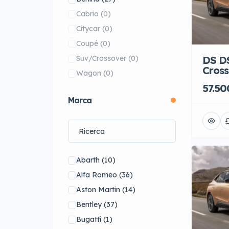
Cabrio
(0)
Citycar
(0)
Coupé
(0)
Suv/Crossover
(0)
DS DS
Cros
Wagon
(0)
57.50
Marca
Abarth
(10)
Alfa Romeo
(36)
Aston Martin
(14)
Bentley
(37)
Bugatti
(1)