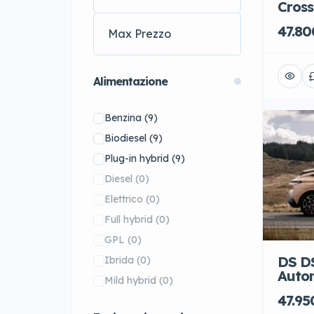
Cross
Mazda
(1)
47.80
McLaren
(1)
Mercedes-Benz
(1)
MG
(22)
Alimentazione
MINI
(55)
Benzina
(9)
Nissan
(1)
Biodiesel
(9)
Opel
(3)
Plug-in hybrid
(9)
Peugeot
(14)
Diesel
(0)
Porsche
(72)
Elettrico
(0)
Renault
(16)
Full hybrid
(0)
Rolls-Royce
(6)
GPL
(0)
Skoda
(41)
DS DS
Ibrida
(0)
Smart
(25)
Auto
Mild hybrid
(0)
Subaru
(6)
47.95
Tesla
(9)