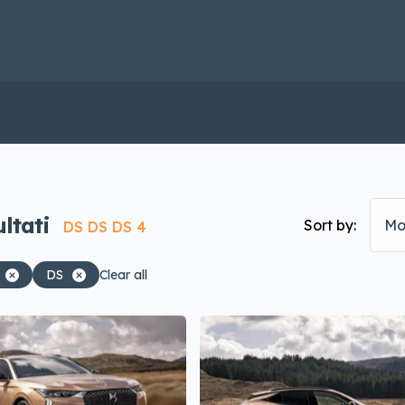
ultati
Sort by:
Mo
DS DS DS 4
DS
Clear all