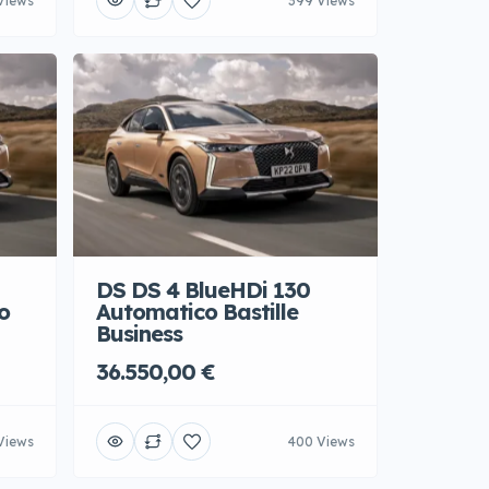
Views
399 Views
DS DS 4 BlueHDi 130
o
Automatico Bastille
Business
36.550,00 €
Views
400 Views