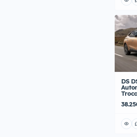
Cruise Control
(27)
Frenata automatica di
emergenza
(27)
Hands-free
(27)
Monitoraggio Angolo Cieco
(21)
Navigatore Satellitare
(27)
Sedili in Pelle
(15)
Sedili Riscaldati
(24)
DS DS
Auto
Sensori di Parcheggio
(27)
Troc
Telecamera
(24)
38.25
Tetto Panoramico
(27)
Tettuccio Apribile
(23)
Vetri Oscurati
(27)