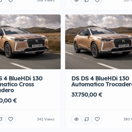
368 Views
357 
 4 BlueHDi 130
DS DS 4 BlueHDi 130
matico Cross
Automatico Trocader
adero
37.750,00 €
0,00 €
342 Views
380 