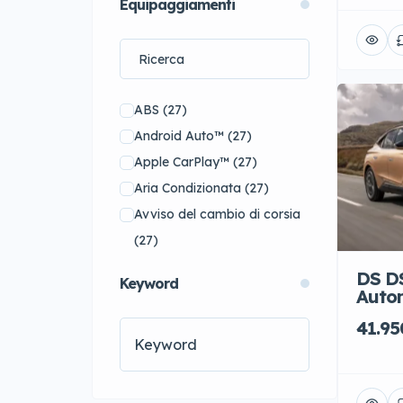
Equipaggiamenti
Toyota
(16)
Volkswagen
(9)
Audi
(0)
BMW
(0)
ABS
(27)
Dodge
(0)
Android Auto™
(27)
Land Rover
(0)
Apple CarPlay™
(27)
Mitsubishi
(0)
Aria Condizionata
(27)
Volvo
(0)
Avviso del cambio di corsia
(27)
Cambio Automatico
(27)
DS DS
Keyword
Cerchi in Lega
(27)
Autom
controllo attivo
41.95
mantenimento corsia
(21)
Controllo automatico
adattivo della velocità
(24)