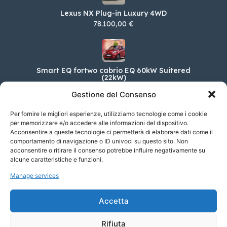
Lexus NX Plug-in Luxury 4WD
78.100,00 €
Smart EQ fortwo cabrio EQ 60kW Suitered
(22kW)
33.696,00 €
Gestione del Consenso
Per fornire le migliori esperienze, utilizziamo tecnologie come i cookie
per memorizzare e/o accedere alle informazioni del dispositivo.
Acconsentire a queste tecnologie ci permetterà di elaborare dati come il
Lamborghini Huracán 5.2 V10 LP 610-4
comportamento di navigazione o ID univoci su questo sito. Non
Sterrato
acconsentire o ritirare il consenso potrebbe influire negativamente su
269.177,00 €
alcune caratteristiche e funzioni.
Manage services
Jeep Avenger BEV BEV 156cv Summit
Accetta
42.400,00 €
Rifiuta