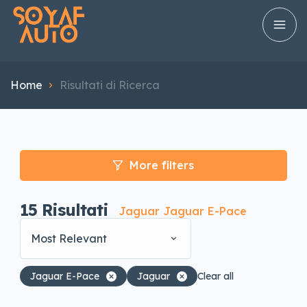
Home
Risultati di Ricerca
More filters
15
Risultati
Jaguar Jaguar E-Pace
Most Relevant
Jaguar E-Pace
Jaguar
Clear all