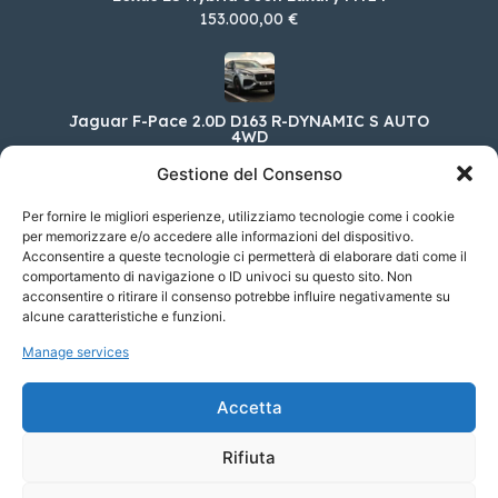
153.000,00 €
Jaguar F-Pace 2.0D D163 R-DYNAMIC S AUTO
4WD
68.200,00 €
Gestione del Consenso
Per fornire le migliori esperienze, utilizziamo tecnologie come i cookie
per memorizzare e/o accedere alle informazioni del dispositivo.
Acconsentire a queste tecnologie ci permetterà di elaborare dati come il
MINI Clubman Cooper Classic DCT
comportamento di navigazione o ID univoci su questo sito. Non
automatica
acconsentire o ritirare il consenso potrebbe influire negativamente su
36.350,00 €
alcune caratteristiche e funzioni.
Manage services
Porsche 718 Boxster 2.0 Boxster T
Accetta
73.524,00 €
Rifiuta